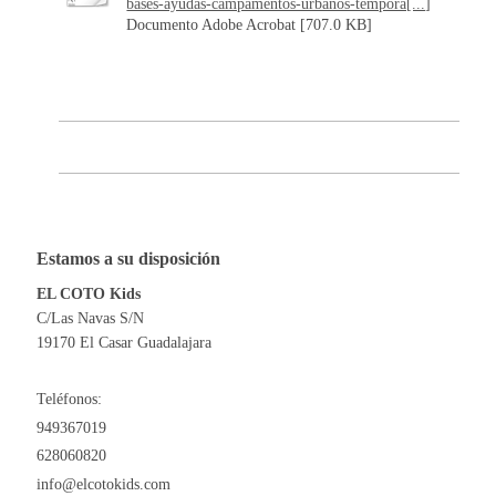
bases-ayudas-campamentos-urbanos-tempora[...]
Documento Adobe Acrobat [707.0 KB]
Estamos a su disposición
EL COTO Kids
C/Las Navas S/N
19170 El Casar Guadalajara
Teléfonos:
949367019
628060820
info@elcotokids.com